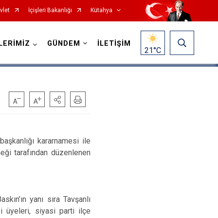
vlet
İçişleri Bakanlığı
Kütahya
LERİMİZ
GÜNDEM
İLETİŞİM
21
°C
aşkanlığı kararnamesi ile
neği tarafından düzenlenen
Gediz
Hisarcık
Pazarlar
kın’ın yanı sıra Tavşanlı
Şaphane
üyeleri, siyasi parti ilçe