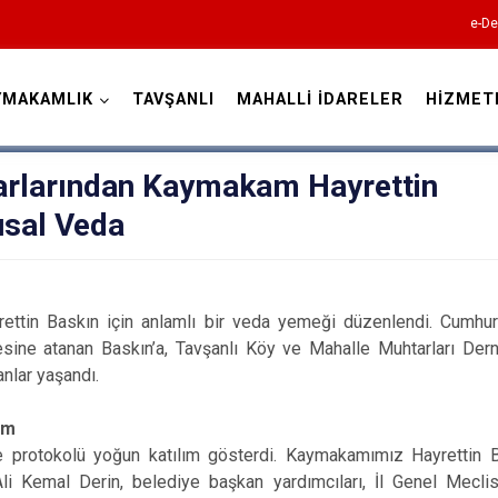
e-De
YMAKAMLIK
TAVŞANLI
MAHALLİ İDARELER
HİZMET
Kütahya
arlarından Kaymakam Hayrettin
usal Veda
ttin Baskın için anlamlı bir veda yemeği düzenlendi. Cumhurb
esine atanan Baskın’a, Tavşanlı Köy ve Mahalle Muhtarları Der
Altıntaş
nlar yaşandı.
Aslanapa
ım
Çavdarhisar
 protokolü yoğun katılım gösterdi. Kaymakamımız Hayrettin Bas
Domaniç
i Kemal Derin, belediye başkan yardımcıları, İl Genel Meclisi 