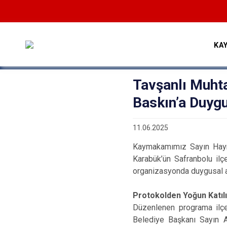
KA
Tavşanlı Muht
Baskın’a Duyg
11.06.2025
Kaymakamımız Sayın Hayre
Karabük’ün Safranbolu ilç
organizasyonda duygusal a
Protokolden Yoğun Katıl
Düzenlenen programa ilçe
Belediye Başkanı Sayın Al