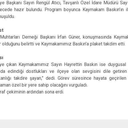
ye Başkanı Sayın Rengül Atıcı, Tavşanlı Özel İdare Müdürü Sayı
Dumlupınar
ecede hazır bulundu. Program boyunca Kaymakam Baskın’ın il
Emet
nuşuldu.
st
Muhtarları Derneği Başkanı İrfan Güner, konuşmasında Kayma
ur olduğunu belirtti ve Kaymakamımız Baskın’a plaket takdim etti.
sı
e çıkan Kaymakamımız Sayın Hayrettin Baskın ise duygusal 
da edindiği dostlukları ve ilçeye olan sevgisini dile getiren 
şkanlığı takdire şayan,” dedi. Görev süresince hayata geçirilen
aman özel bir yere sahip olacağını vurguladı.
raf çekiminin ardından sona erdi.