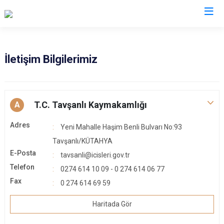
Kütahya
İletişim Bilgilerimiz
Altıntaş
Gediz
Aslanapa
Hisarcık
T.C. Tavşanlı Kaymakamlığı
A
Çavdarhisar
Pazarlar
Domaniç
Şaphane
Adres
Yeni Mahalle Haşim Benli Bulvarı No:93
Dumlupınar
Simav
Tavşanlı/KÜTAHYA
E-Posta
tavsanli@icisleri.gov.tr
Emet
Tavşanlı
Telefon
0274 614 10 09 - 0 274 614 06 77
Fax
0 274 614 69 59
Haritada Gör