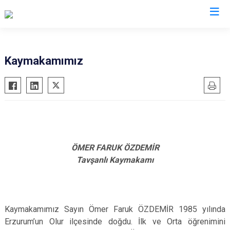
Kütahya
Kaymakamımız
Altıntaş
Gediz
Aslanapa
Hisarcık
Çavdarhisar
Pazarlar
Domaniç
Şaphane
Dumlupınar
Simav
ÖMER FARUK ÖZDEMİR
Tavşanlı Kaymakamı
Emet
Tavşanlı
Kaymakamımız Sayın Ömer Faruk ÖZDEMİR 1985 yılında
Erzurum’un Olur ilçesinde doğdu. İlk ve Orta öğrenimini