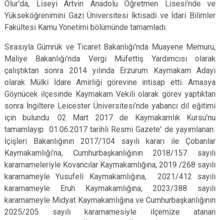
Olur’da, Liseyi Artvin Anadolu Öğretmen Lisesi’nde ve
Yükseköğrenimini Gazi Üniversitesi İktisadi ve İdari Bilimler
Fakültesi Kamu Yönetimi bölümünde tamamladı.
Sırasıyla Gümrük ve Ticaret Bakanlığı’nda Muayene Memuru,
Maliye Bakanlığı’nda Vergi Müfettiş Yardımcısı olarak
çalıştıktan sonra 2014 yılında Erzurum Kaymakam Adayı
olarak Mülki İdare Amirliği görevine intisap etti. Amasya
Göynücek ilçesinde Kaymakam Vekili olarak görev yaptıktan
sonra İngiltere Leicester Üniversitesi’nde yabancı dil eğitimi
için bulundu. 02 Mart 2017 de Kaymakamlık Kursu’nu
tamamlayıp 01.06.2017 tarihli Resmi Gazete' de yayımlanan
İçişleri Bakanlığının 2017/104 sayılı kararı ile Çobanlar
Kaymakamlığı’na, Cumhurbaşkanlığının 2018/157 sayılı
kararnameleriyle Kovancılar Kaymakamlığına, 2019 /268 sayılı
kararnameyle Yusufeli Kaymakamlığına, 2021/412 sayılı
kararnameyle Eruh Kaymakamlığına, 2023/388 sayılı
kararnameyle Midyat Kaymakamlığına ve Cumhurbaşkanlığının
2025/205 sayılı kararnamesiyle ilçemize atanan